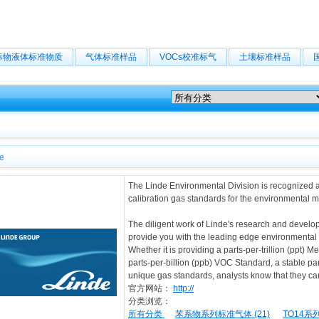
标物液体标准物质
气体标准样品
VOCs校准标气
土壤标准样品
de
The Linde Environmental Division is recognized 
calibration gas standards for the environmental 
The diligent work of Linde's research and develop
provide you with the leading edge environmental c
Whether it is providing a parts-per-trillion (ppt
parts-per-billion (ppb) VOC Standard, a stable pa
unique gas standards, analysts know that they can
官方网站：
http://
分类浏览：
所有分类
苯系物系列标准气体 (21)
TO14系列