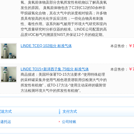
氧、臭氧前体物及部分含氧挥发性有机物以了解高臭氧
发生的原因。 臭氧前体物包含了C2到C12的50余种非
甲烷碳氢化合物，其在大气中的浓度相对较高；许多物
质具有较高的光化学反应活性；一些化合物具有刺激
性、毒性作用。该系列标气被用于环境大气研究和室内
空气质量研究时分析仪器的校准。LINDE公司配置的高
品质VOC标气均溯源至NIST,并保证12个月的稳定期。
￥1
LINDE TCEQ 102组分 标准气体
本店售价：
￥
LINDE TO15+新泽西子集 75组分 标准气体
本店售价：
商品描述：美国环保署TO-15方法要求-“使用特殊处理
的采样罐采集并使用气相色谱质谱联用仪检测大气中的
挥发性有机物”，或TO-17方法-“使用主动采样的吸附管
方法检测环境大气中的挥发性有机物”。
配送方式
支付方式
快递托运
公司转账