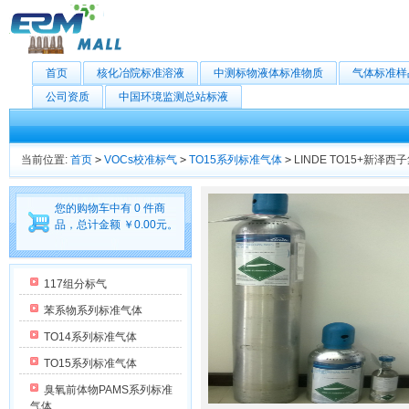
首页
核化冶院标准溶液
中测标物液体标准物质
气体标准样
公司资质
中国环境监测总站标液
当前位置:
首页
>
VOCs校准标气
>
TO15系列标准气体
>
LINDE TO15+新泽西
您的购物车中有 0 件商
品，总计金额 ￥0.00元。
117组分标气
苯系物系列标准气体
TO14系列标准气体
TO15系列标准气体
臭氧前体物PAMS系列标准
气体