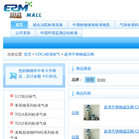
首页
核化冶院标准溶液
中测标物液体标准物质
气体标准样
公司资质
中国环境监测总站标液
当前位置:
首页
>
VOCs校准标气
>
超净不锈钢减压阀
商品筛选
您的购物车中有 0 件商
品，总计金额 ￥0.00元。
品牌：
全部
linde
商品列表
117组分标气
苯系物系列标准气体
超净不锈钢减压阀-CG
比较
TO14系列标准气体
TO15系列标准气体
超净不锈钢减压阀-CG
臭氧前体物PAMS系列标准
比较
气体