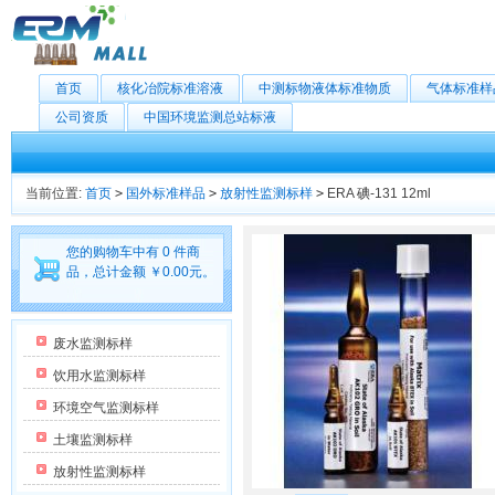
首页
核化冶院标准溶液
中测标物液体标准物质
气体标准样
公司资质
中国环境监测总站标液
当前位置:
首页
>
国外标准样品
>
放射性监测标样
>
ERA 碘-131 12ml
您的购物车中有 0 件商
品，总计金额 ￥0.00元。
废水监测标样
饮用水监测标样
环境空气监测标样
土壤监测标样
放射性监测标样