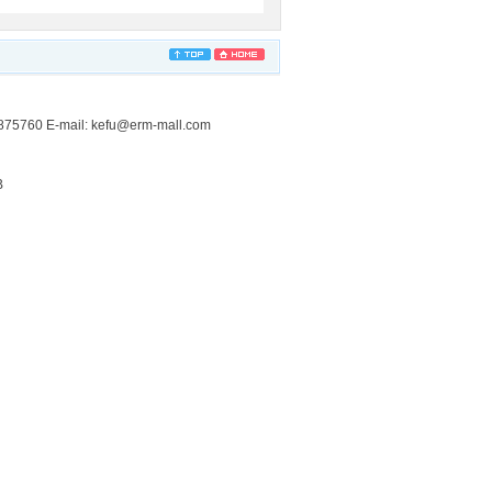
-mail: kefu@erm-mall.com
B