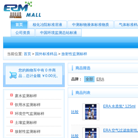
首页
核化冶院标准溶液
中测标物液体标准物质
气体标准样
公司资质
中国环境监测总站标液
当前位置:
首页
>
国外标准样品
>
放射性监测标样
商品筛选
您的购物车中有 0 件商
品，总计金额 ￥0.00元。
品牌：
全部
ERA
商品列表
废水监测标样
饮用水监测标样
ERA 水质氚* 125ml
比较
环境空气监测标样
土壤监测标样
ERA 空气过滤放射性
放射性监测标样
比较